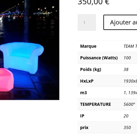
350,00
€
quantité
Ajouter a
de
TEAM
TECHNOLOGIES
MOBILED
Marque
TEAM 
CANAPE
Puissance (Watts)
100
Poids (kg)
38
HxLxP
1930x
m3
1
,
139
TEMPERATURE
5600°
IP
20
prix
350