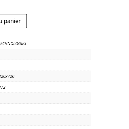
u panier
TECHNOLOGIES
820x720
472