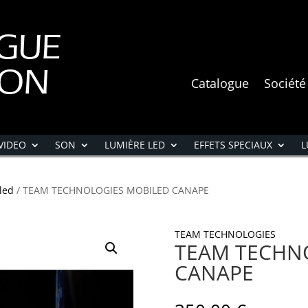
GUE
ION
Catalogue
Société
VIDEO
SON
LUMIÈRE LED
EFFETS SPECIAUX
L
led
/ TEAM TECHNOLOGIES MOBILED CANAPE
TEAM TECHNOLOGIES
TEAM TECHN
CANAPE