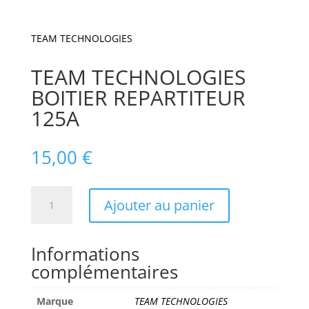
TEAM TECHNOLOGIES
TEAM TECHNOLOGIES
BOITIER REPARTITEUR
125A
15,00
€
quantité
Ajouter au panier
de
TEAM
TECHNOLOGIES
Informations
BOITIER
complémentaires
REPARTITEUR
125A
Marque
TEAM TECHNOLOGIES