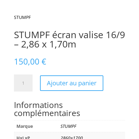
STUMPF
STUMPF écran valise 16/9
– 2,86 x 1,70m
150,00
€
quantité
Ajouter au panier
de
STUMPF
écran
Informations
valise
complémentaires
16/9
-
Marque
STUMPF
2,86
x
HxLxP
2860×1700