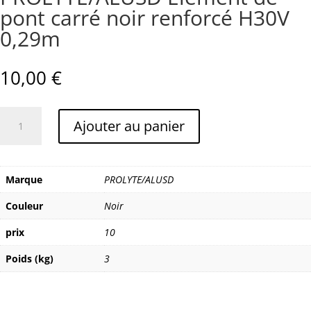
pont carré noir renforcé H30V
0,29m
10,00
€
quantité
Ajouter au panier
de
PROLYTE/ALUSD
Elément
de
Marque
PROLYTE/ALUSD
pont
Couleur
Noir
carré
noir
prix
10
renforcé
H30V
Poids (kg)
3
0,29m