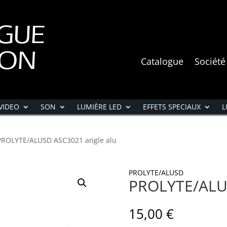
GUE
ION
Catalogue
Société
VIDEO
SON
LUMIÈRE LED
EFFETS SPECIAUX
L
PROLYTE/ALUSD ASC3021 angle alu
PROLYTE/ALUSD
PROLYTE/ALUS
15,00
€