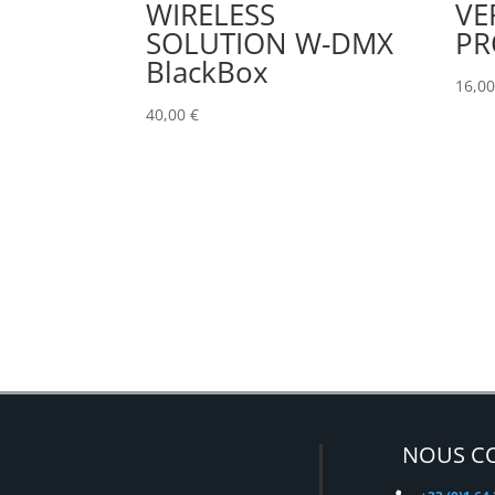
WIRELESS
VE
SOLUTION W-DMX
PR
BlackBox
16,0
40,00
€
NOUS C