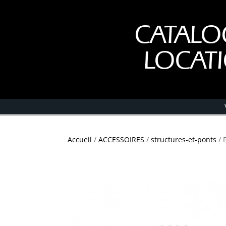
CATALO
LOCAT
Accueil
/
ACCESSOIRES
/
structures-et-ponts
/ 