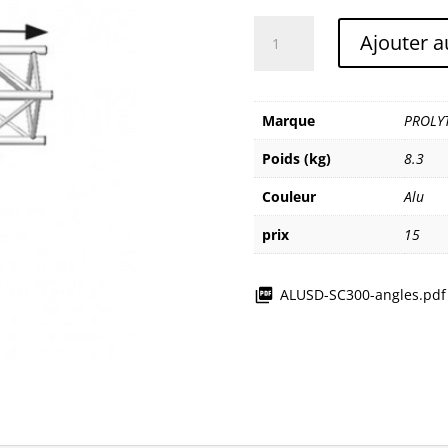
quantité
Ajouter a
de
PROLYTE/ALUSD
ASC3021
angle
Marque
PROLY
alu
Poids (kg)
8.3
Couleur
Alu
prix
15
ALUSD-SC300-angles.pdf