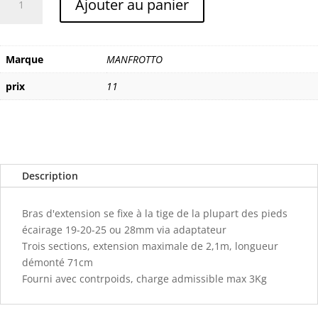
Ajouter au panier
de
MANFROTTO
LIGHTBOOM
Marque
MANFROTTO
prix
11
Description
Bras d'extension se fixe à la tige de la plupart des pieds
écairage 19-20-25 ou 28mm via adaptateur
Trois sections, extension maximale de 2,1m, longueur
démonté 71cm
Fourni avec contrpoids, charge admissible max 3Kg