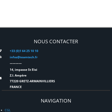
NOUS CONTACTER
+33 (0)1 64 25 10 10
infos@teamtech.fr
————
14, impasse St Eloi
Z.I. Ampère
77220 GRETZ-ARMAINVILLIERS
FRANCE
NAVIGATION
CGL