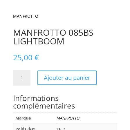
MANFROTTO
MANFROTTO 085BS
LIGHTBOOM
25,00
€
quantité
Ajouter au panier
de
MANFROTTO
085BS
Informations
LIGHTBOOM
complémentaires
Marque
MANFROTTO
Poids (kg)
16.3