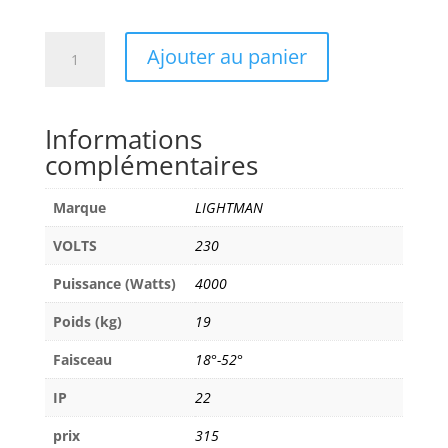
quantité
Ajouter au panier
de
LIGHTMAN
4000W
Informations
HMI
complémentaires
M40
Marque
LIGHTMAN
VOLTS
230
Puissance (Watts)
4000
Poids (kg)
19
Faisceau
18°-52°
IP
22
prix
315