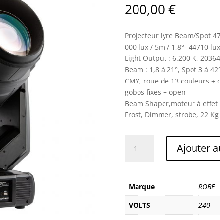
200,00
€
Projecteur lyre Beam/Spot 4
000 lux / 5m / 1,8°- 44710 lu
Light Output : 6.200 K, 2036
Beam : 1,8 à 21°, Spot 3 à 42
CMY, roue de 13 couleurs + o
gobos fixes + open
Beam Shaper,moteur à effet 
Frost, Dimmer, strobe, 22 Kg
quantité
Ajouter a
de
ROBE
MEGAPOINTE
Marque
ROBE
VOLTS
240