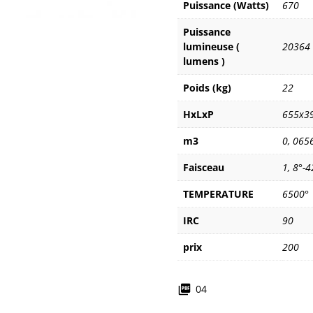
Puissance (Watts)
670
Puissance
lumineuse (
20364
lumens )
Poids (kg)
22
HxLxP
655x3
m3
0
,
065
Faisceau
1
,
8°-4
TEMPERATURE
6500°
IRC
90
prix
200
04