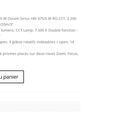
70 W Osram Sirius HRI 475/5 W RO,CCT, 2 200
x/20m/3°
4 lumens, CCT Lamp: 7.500 K Double fonction :
°
pen, 9 gobos rotatifs indexables + open, 14
6 prismes placés sur deux roues Zoom, Focus,
u panier