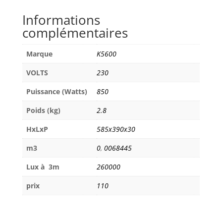
JOKER
Informations
BUG
complémentaires
800
Marque
K5600
VOLTS
230
Puissance (Watts)
850
Poids (kg)
2.8
HxLxP
585x390x30
m3
0
,
0068445
Lux à 3m
260000
prix
110