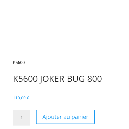
K5600
K5600 JOKER BUG 800
110,00
€
quantité
Ajouter au panier
de
K5600