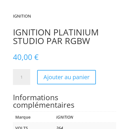
IGNITION
IGNITION PLATINIUM
STUDIO PAR RGBW
40,00
€
quantité
Ajouter au panier
de
IGNITION
PLATINIUM
Informations
STUDIO
complémentaires
PAR
RGBW
Marque
IGNITION
VOLTS
264