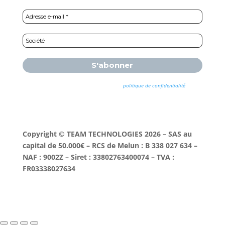
Nous ne spammons pas ! Consultez notre
politique de confidentialité
pour
plus d’informations.
Copyright © TEAM TECHNOLOGIES 2026 – SAS au
capital de 50.000€ – RCS de Melun : B 338 027 634 –
NAF : 9002Z – Siret : 33802763400074 – TVA :
FR03338027634