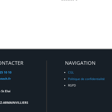
ONTACTER
NAVIGATION
 25 10 10
CGL
tech.fr
Politique de confidentialité
RGPD
 St Eloi
TZ-ARMAINVILLIERS