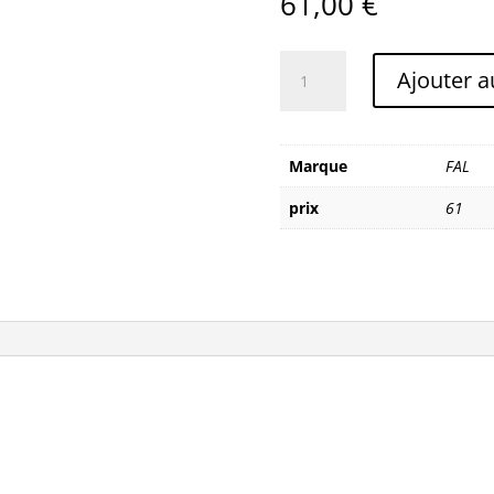
61,00
€
quantité
Ajouter a
de
FAL
MACHINE
A
Marque
FAL
NEIGE
prix
61
FAL
S1
SNOWER