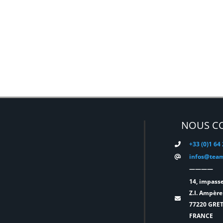
NOUS C
+33 (0)1 64
infos@team
————
14, impasse
Z.I. Ampère
77220 GRE
FRANCE