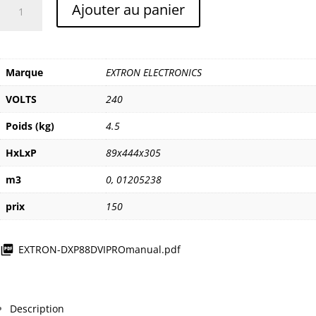
Ajouter au panier
de
EXTRON
DXP
88
Marque
EXTRON ELECTRONICS
PRO
VOLTS
240
Poids (kg)
4.5
HxLxP
89x444x305
m3
0
,
01205238
prix
150
EXTRON-DXP88DVIPROmanual.pdf
Description