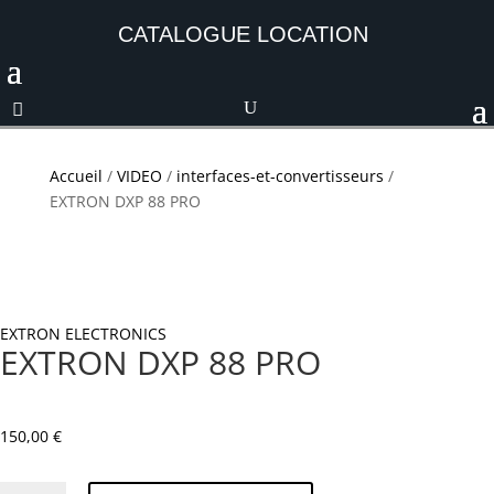
CATALOGUE LOCATION
Accueil
/
VIDEO
/
interfaces-et-convertisseurs
/
EXTRON DXP 88 PRO
EXTRON ELECTRONICS
EXTRON DXP 88 PRO
150,00
€
quantité