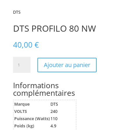
DTS
DTS PROFILO 80 NW
40,00
€
quantité
Ajouter au panier
de
DTS
PROFILO
Informations
80
complémentaires
NW
Marque
DTS
VOLTS
240
Puissance (Watts)
110
Poids (kg)
4.9