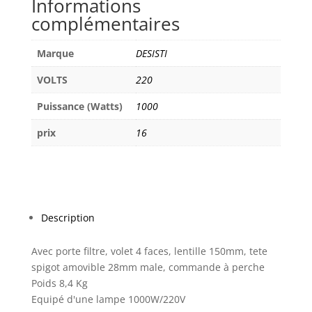
Informations
DESISTI
complémentaires
650-
1000W
LEONARDO
Marque
DESISTI
PO
VOLTS
220
Puissance (Watts)
1000
prix
16
Description
Avec porte filtre, volet 4 faces, lentille 150mm, tete
spigot amovible 28mm male, commande à perche
Poids 8,4 Kg
Equipé d'une lampe 1000W/220V