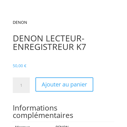
DENON
DENON LECTEUR-
ENREGISTREUR K7
50,00
€
quantité
Ajouter au panier
de
DENON
LECTEUR-
Informations
ENREGISTREUR
complémentaires
K7