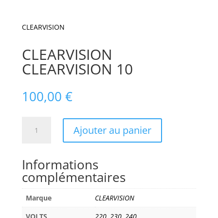
CLEARVISION
CLEARVISION
CLEARVISION 10
100,00
€
quantité
Ajouter au panier
de
CLEARVISION
CLEARVISION
Informations
10
complémentaires
Marque
CLEARVISION
VOLTS
220
,
230
,
240