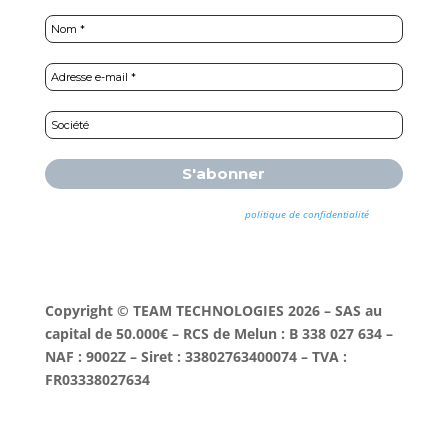
Nous ne spammons pas ! Consultez notre
politique de confidentialité
pour
plus d’informations.
Copyright © TEAM TECHNOLOGIES 2026 – SAS au
capital de 50.000€ – RCS de Melun : B 338 027 634 –
NAF : 9002Z – Siret : 33802763400074 – TVA :
FR03338027634