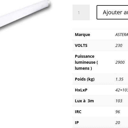
quantité
Ajouter a
de
ASTERA
TITAN
TUBE
Marque
ASTER
X8
VOLTS
230
Puissance
lumineuse (
2900
lumens )
Poids (kg)
1.35
HxLxP
42×10
Lux à 3m
103
IRC
96
IP
20