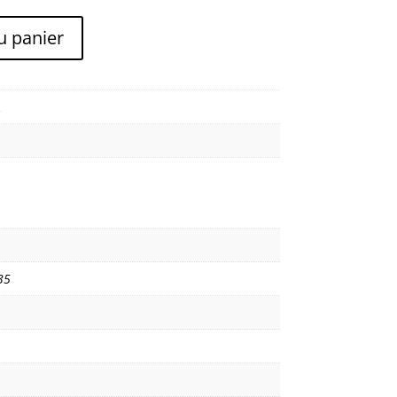
u panier
A
35