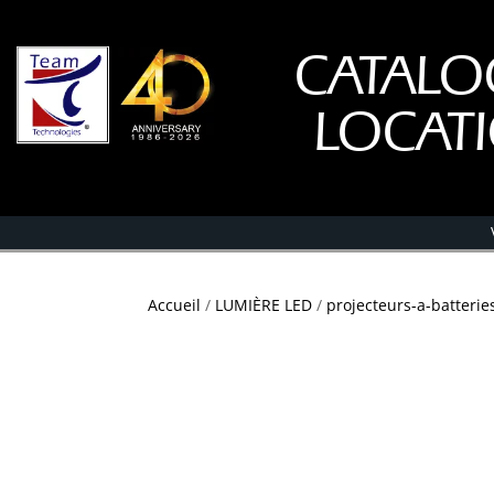
CATALO
LOCAT
Accueil
/
LUMIÈRE LED
/
projecteurs-a-batterie