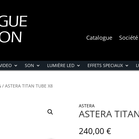
GUE
ION
Catalogue
Société
VIDEO
SON
LUMIÈRE LED
EFFETS SPECIAUX
L
s
/ ASTERA TITAN TUBE X8
ASTERA
ASTERA TITA
240,00
€