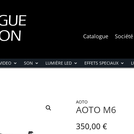
GUE
ION
Catalogue
Société
VIDEO
SON
LUMIÈRE LED
EFFETS SPECIAUX
L
AOTO
AOTO M6
350,00
€