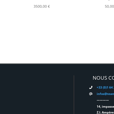
3500,00
€
50,0
NOUS C
+33 (0)1 64
infos@team
————
14, impasse
Z.I. Ampère