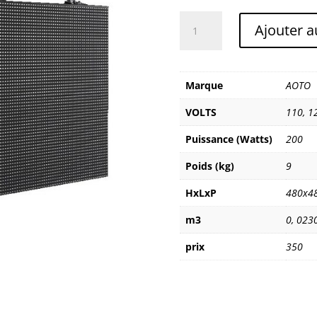
quantité
Ajouter a
de
AOTO
M6
Marque
AOTO
VOLTS
110
,
1
Puissance (Watts)
200
Poids (kg)
9
HxLxP
480x4
m3
0
,
023
prix
350