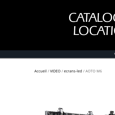
CATALO
LOCAT
Accueil
/
VIDEO
/
ecrans-led
/ AOTO M6