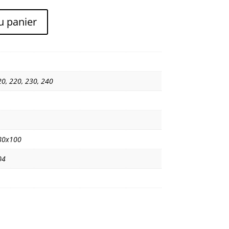
u panier
20
,
220
,
230
,
240
80x100
04