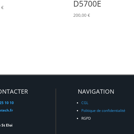
D5700E
0
€
200,00
€
ONTACTER
NAVIGATION
 25 10 10
CGL
tech.fr
Politique de confidentialité
RGPD
 St Eloi