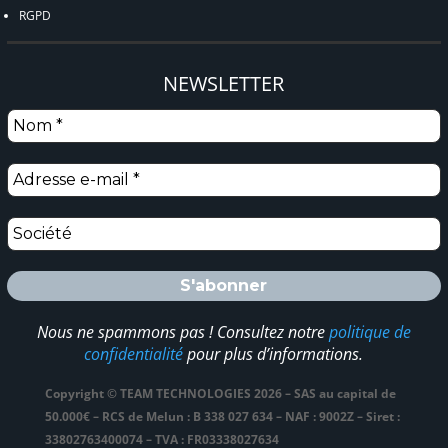
RGPD
NEWSLETTER
Nous ne spammons pas ! Consultez notre
politique de
confidentialité
pour plus d’informations.
Copyright © TEAM TECHNOLOGIES 2026 – SAS au capital de
50.000€ – RCS de Melun : B 338 027 634 – NAF : 9002Z – Siret :
33802763400074 – TVA : FR03338027634