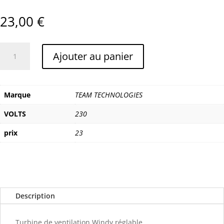
23,00
€
quantité
Ajouter au panier
de
TEAM
TECHNOLOGIES
TURBINE
Marque
TEAM TECHNOLOGIES
DE
VOLTS
230
VENTILATION
WINDY
prix
23
REGLABLE
Description
Turbine de ventilation Windy réglable