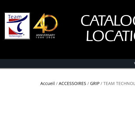
CATALO
LOCAT
Accueil
/
ACCESSOIRES
/
GRIP
/ TEAM TECHNOL