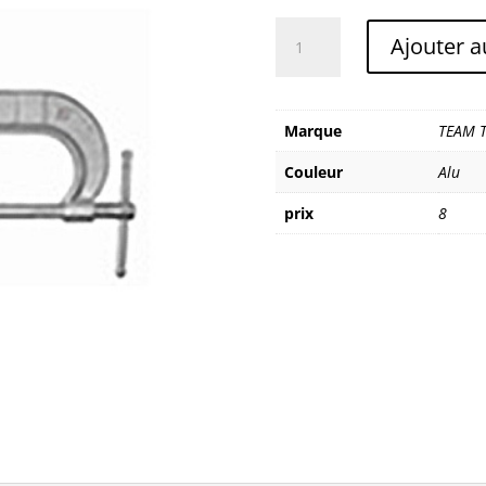
quantité
Ajouter a
de
TEAM
TECHNOLOGIES
PINCE
Marque
TEAM 
PMR
Couleur
Alu
prix
8