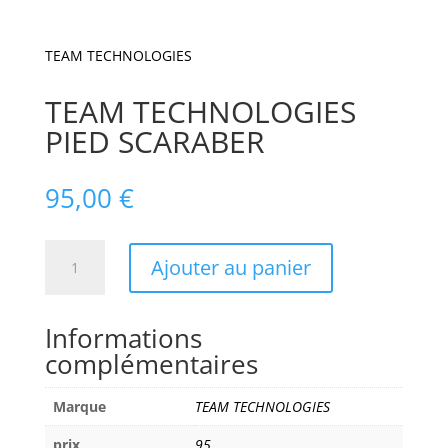
TEAM TECHNOLOGIES
TEAM TECHNOLOGIES
PIED SCARABER
95,00
€
quantité
Ajouter au panier
de
TEAM
TECHNOLOGIES
Informations
PIED
complémentaires
SCARABER
Marque
TEAM TECHNOLOGIES
prix
95