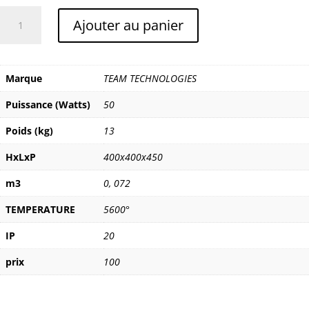
quantité
Ajouter au panier
de
TEAM
TECHNOLOGIES
MOBILED
Marque
TEAM TECHNOLOGIES
CUBE
Puissance (Watts)
50
Poids (kg)
13
HxLxP
400x400x450
m3
0
,
072
TEMPERATURE
5600°
IP
20
prix
100