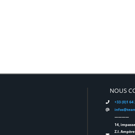
NOUS C
+33 (0)1 64
infos@team
————
14, impasse
Z.I. Ampère