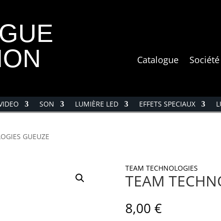
OGUE
ION
Catalogue
Société
VIDEO
SON
LUMIÈRE LED
EFFETS SPECIAUX
L
OGIES GUEUZE
TEAM TECHNOLOGIES
TEAM TECHN
8,00
€