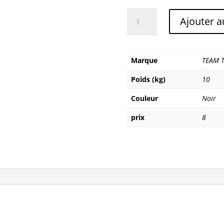
quantité
Ajouter a
de
TEAM
TECHNOLOGIES
GUEUZE
Marque
TEAM 
Poids (kg)
10
Couleur
Noir
prix
8