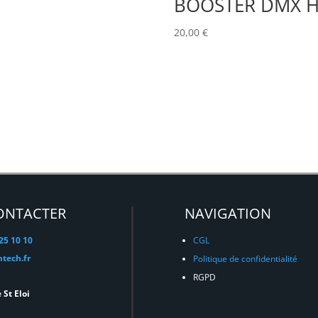
BOOSTER DMX H
20,00
€
ONTACTER
NAVIGATION
 25 10 10
CGL
tech.fr
Politique de confidentialité
RGPD
 St Eloi