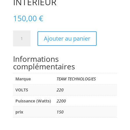
INTERIEUR
150,00
€
quantité
Ajouter au panier
de
TEAM
TECHNOLOGIES
Informations
GENERATEUR
complémentaires
DE
FLAMMES
Marque
TEAM TECHNOLOGIES
A
GAZ
VOLTS
220
POUR
INTERIEUR
Puissance (Watts)
2200
prix
150