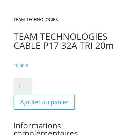
TEAM TECHNOLOGIES
TEAM TECHNOLOGIES
CABLE P17 32A TRI 20m
10,00
€
quantité
de
TEAM
Ajouter au panier
TECHNOLOGIES
CABLE
P17
32A
Informations
TRI
complémentaires