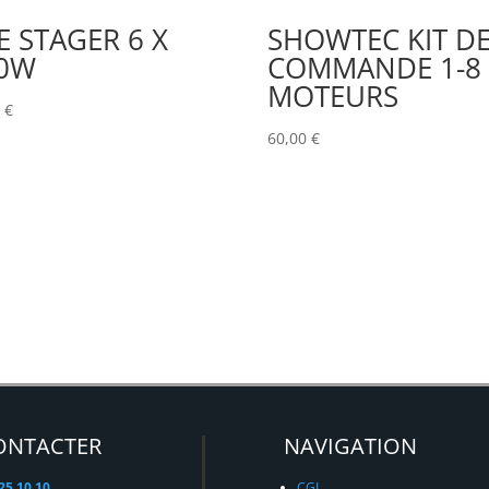
E STAGER 6 X
SHOWTEC KIT D
0W
COMMANDE 1-8
MOTEURS
0
€
60,00
€
ONTACTER
NAVIGATION
 25 10 10
CGL