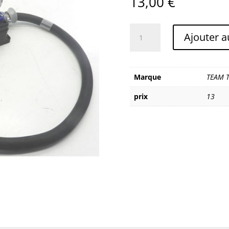
13,00
€
quantité
Ajouter a
de
TEAM
TECHNOLOGIES
BOITIER
Marque
TEAM 
REPARTITEUR
prix
13
63A