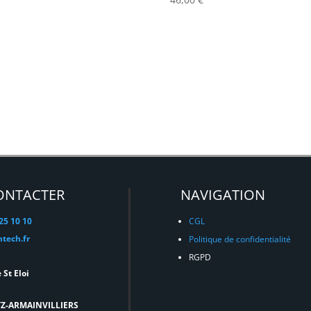
ONTACTER
NAVIGATION
 25 10 10
CGL
tech.fr
Politique de confidentialité
RGPD
 St Eloi
TZ-ARMAINVILLIERS