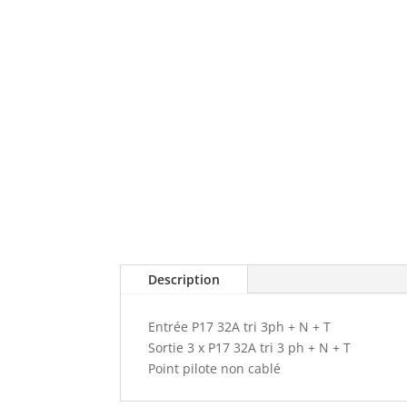
Description
Entrée P17 32A tri 3ph + N + T
Sortie 3 x P17 32A tri 3 ph + N + T
Point pilote non cablé