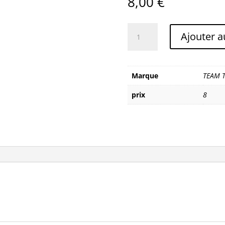
8,00
€
quantité
Ajouter a
de
TEAM
TECHNOLOGIES
BOITIER
Marque
TEAM 
MULTIPRISE
prix
8
32A