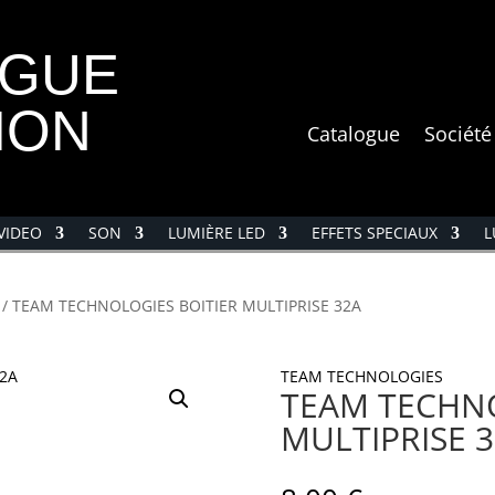
OGUE
ION
Catalogue
Société
VIDEO
SON
LUMIÈRE LED
EFFETS SPECIAUX
L
/ TEAM TECHNOLOGIES BOITIER MULTIPRISE 32A
TEAM TECHNOLOGIES
TEAM TECHNO
MULTIPRISE 