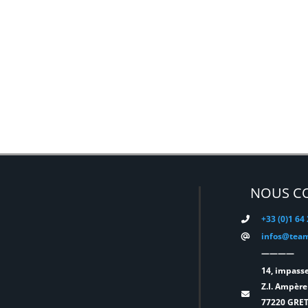
NOUS C
+33 (0)1 64
infos@team
————
14, impasse
Z.I. Ampère
77220 GRE