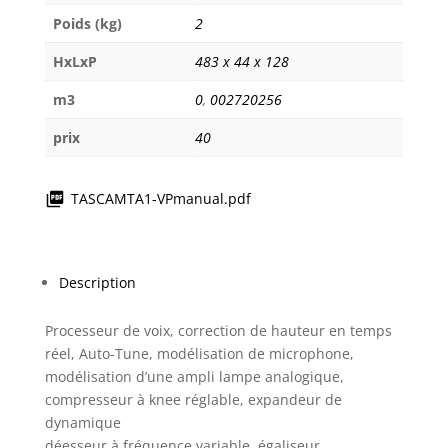
Poids (kg)
2
HxLxP
483 x 44 x 128
m3
0
,
002720256
prix
40
TASCAMTA1-VPmanual.pdf
Description
Processeur de voix, correction de hauteur en temps
réel, Auto-Tune, modélisation de microphone,
modélisation d’une ampli lampe analogique,
compresseur à knee réglable, expandeur de
dynamique
déesseur à fréquence variable, égaliseur