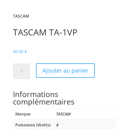
TASCAM
TASCAM TA-1VP
40,00
€
quantité
Ajouter au panier
de
TASCAM
TA-
Informations
1VP
complémentaires
Marque
TASCAM
Puissance (Watts)
4