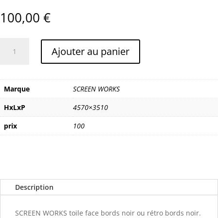
100,00
€
quantité
Ajouter au panier
de
SCREEN
WORKS
écran
Marque
SCREEN WORKS
valise
HxLxP
4570×3510
4/3
-
prix
100
4,57
x
3,51m
Description
SCREEN WORKS toile face bords noir ou rétro bords noir.