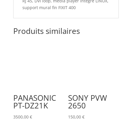
RJ 45, DVI loop, media player intégré LINUX,
support mural fin FIXIT 400
Produits similaires
PANASONIC
SONY PVW
PT-DZ21K
2650
3500,00
€
150,00
€