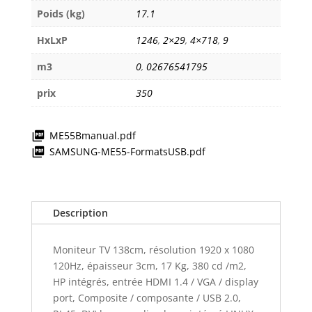
Poids (kg)
17.1
HxLxP
1246
,
2×29
,
4×718
,
9
m3
0
,
02676541795
prix
350
ME55Bmanual.pdf
SAMSUNG-ME55-FormatsUSB.pdf
Description
Moniteur TV 138cm, résolution 1920 x 1080
120Hz, épaisseur 3cm, 17 Kg, 380 cd /m2,
HP intégrés, entrée HDMI 1.4 / VGA / display
port, Composite / composante / USB 2.0,