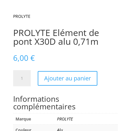
PROLYTE
PROLYTE Elément de
pont X30D alu 0,71m
6,00
€
quantité
Ajouter au panier
de
PROLYTE
Elément
Informations
de
complémentaires
pont
X30D
Marque
PROLYTE
alu
0,71m
Couleur
Alu