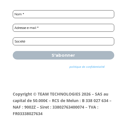
Nous ne spammons pas ! Consultez notre
politique de confidentialité
pour
plus d’informations.
Copyright © TEAM TECHNOLOGIES 2026 – SAS au
capital de 50.000€ – RCS de Melun : B 338 027 634 –
NAF : 9002Z – Siret : 33802763400074 – TVA :
FR03338027634