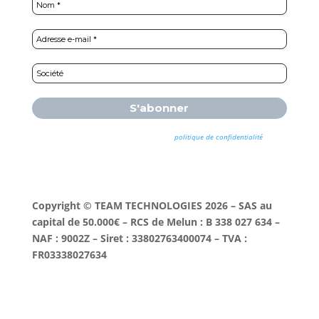
Nous ne spammons pas ! Consultez notre
politique de confidentialité
pour
plus d’informations.
Copyright © TEAM TECHNOLOGIES 2026 – SAS au
capital de 50.000€ – RCS de Melun : B 338 027 634 –
NAF : 9002Z – Siret : 33802763400074 – TVA :
FR03338027634