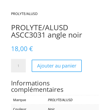
PROLYTE/ALUSD
PROLYTE/ALUSD
ASCC3031 angle noir
18,00
€
quantité
Ajouter au panier
de
PROLYTE/ALUSD
ASCC3031
Informations
angle
complémentaires
noir
Marque
PROLYTE/ALUSD
Couleur
Noir