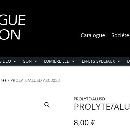
GUE
ION
Catalogue
Société
VIDEO
SON
LUMIÈRE LED
EFFETS SPECIAUX
L
ires
/ PROLYTE/ALUSD ASC3033
PROLYTE/ALUSD
PROLYTE/ALU
8,00
€