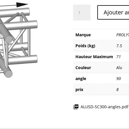
quantité
Ajouter a
de
PROLYTE/ALUSD
ASC3033
Marque
PROLY
Poids (kg)
7.5
Hauteur Maximum
71
Couleur
Alu
angle
90
prix
8
ALUSD-SC300-angles.pdf