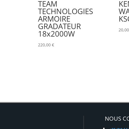
TEAM
KE
TECHNOLOGIES
WA
ARMOIRE
KS
GRADATEUR
20,0
18x2000W
220,00
€
NOUS C