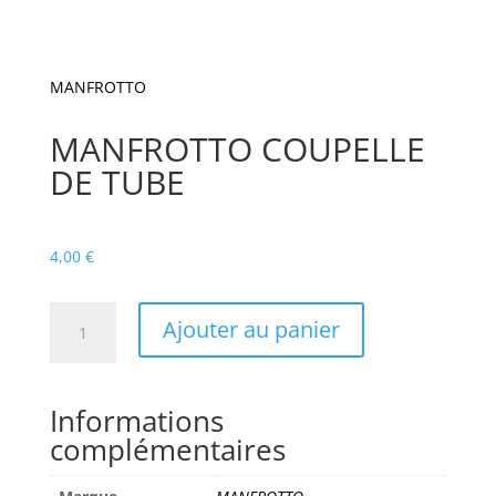
MANFROTTO
MANFROTTO COUPELLE
DE TUBE
4,00
€
quantité
Ajouter au panier
de
MANFROTTO
COUPELLE
Informations
DE
complémentaires
TUBE