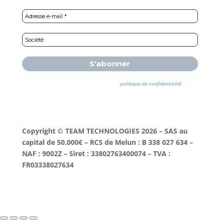
Nous ne spammons pas ! Consultez notre
politique de confidentialité
pour
plus d’informations.
Copyright © TEAM TECHNOLOGIES 2026 – SAS au
capital de 50.000€ – RCS de Melun : B 338 027 634 –
NAF : 9002Z – Siret : 33802763400074 – TVA :
FR03338027634