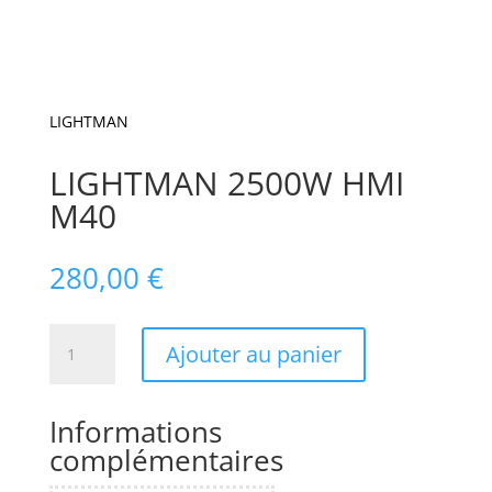
LIGHTMAN
LIGHTMAN 2500W HMI
M40
280,00
€
quantité
Ajouter au panier
de
LIGHTMAN
2500W
Informations
HMI
complémentaires
M40