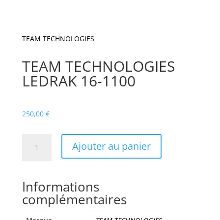
TEAM TECHNOLOGIES
TEAM TECHNOLOGIES
LEDRAK 16-1100
250,00
€
quantité
Ajouter au panier
de
TEAM
TECHNOLOGIES
Informations
LEDRAK
complémentaires
16-
1100