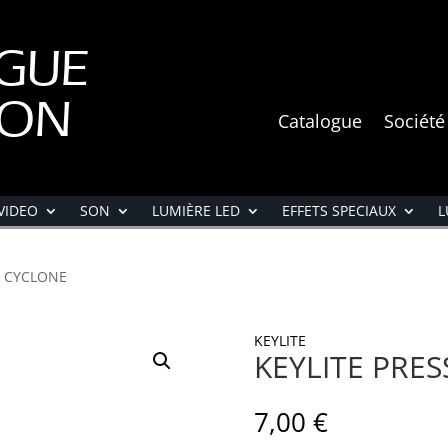
GUE
ION
Catalogue
Société
VIDEO
SON
LUMIÈRE LED
EFFETS SPECIAUX
L
E CYCLONE
KEYLITE
KEYLITE PRE
7,00
€