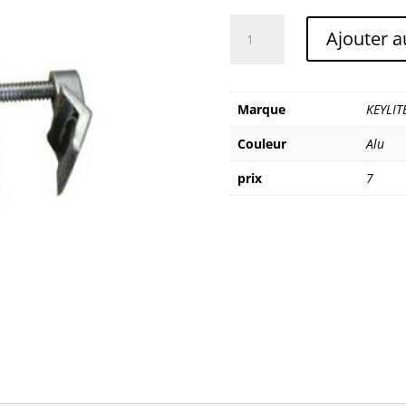
quantité
Ajouter a
de
KEYLITE
PRESSE
CYCLONE
Marque
KEYLIT
Couleur
Alu
prix
7