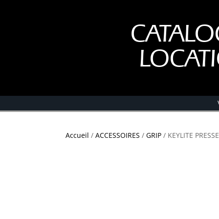
CATALO
LOCAT
Accueil
/
ACCESSOIRES
/
GRIP
/ KEYLITE PRESS