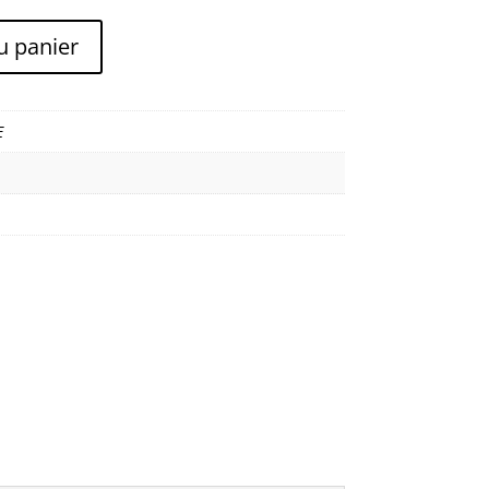
u panier
E