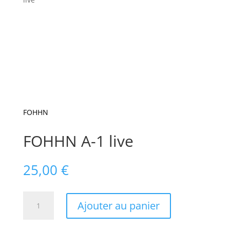
FOHHN
FOHHN A-1 live
25,00
€
quantité
Ajouter au panier
de
FOHHN