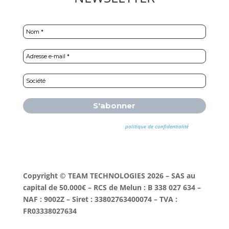
Nous ne spammons pas ! Consultez notre
politique de confidentialité
pour
plus d’informations.
Copyright © TEAM TECHNOLOGIES 2026 – SAS au
capital de 50.000€ – RCS de Melun : B 338 027 634 –
NAF : 9002Z – Siret : 33802763400074 – TVA :
FR03338027634