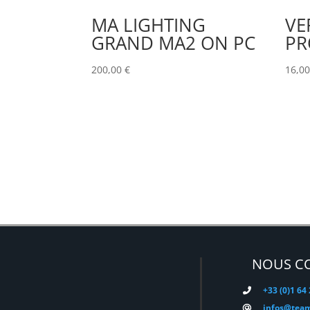
MA LIGHTING
VE
GRAND MA2 ON PC
PR
200,00
€
16,0
NOUS C
+33 (0)1 64
infos@team