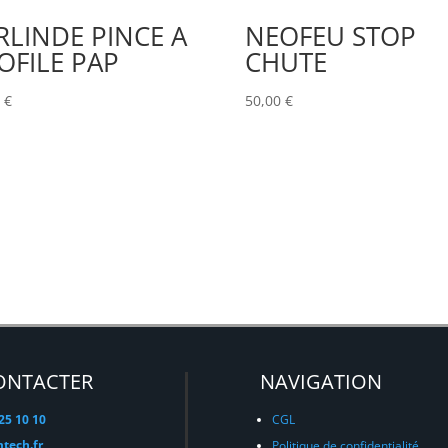
RLINDE PINCE A
NEOFEU STOP
OFILE PAP
CHUTE
0
€
50,00
€
ONTACTER
NAVIGATION
 25 10 10
CGL
tech.fr
Politique de confidentialité