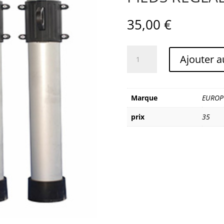
35,00
€
quantité
Ajouter a
de
EUROPODIUM
PRATICABLE
2mx1m
Marque
EUROP
PIEDS
prix
35
REGLABLES