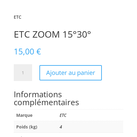
ETC
ETC ZOOM 15°30°
15,00
€
quantité
Ajouter au panier
de
ETC
ZOOM
Informations
15°30°
complémentaires
Marque
ETC
Poids (kg)
4