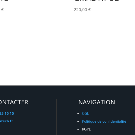
0
€
220,00
€
ONTACTER
NAVIGATION
 25 10 10
CGL
tech.fr
Politique de confidentialité
RGPD