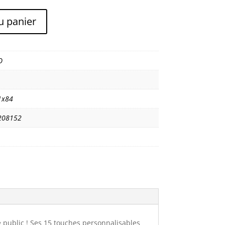
u panier
O
1x84
208152
e public ! Ses 15 touches personnalisables