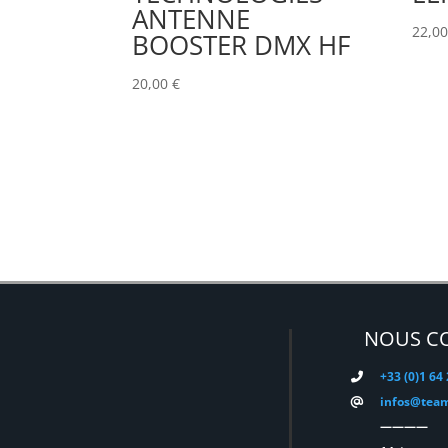
ANTENNE
22,0
BOOSTER DMX HF
20,00
€
NOUS C
+33 (0)1 64
infos@team
————