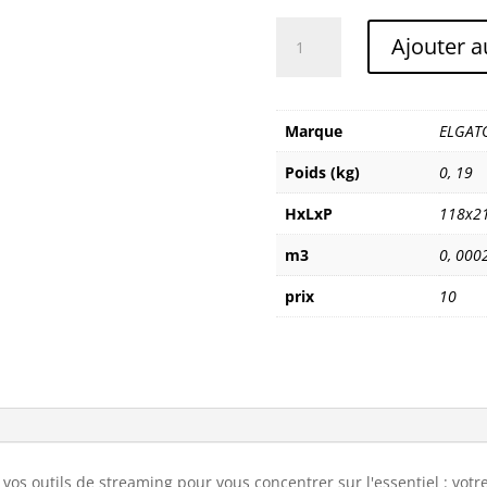
quantité
Ajouter a
de
ELGATO
STREAM
DECK
Marque
ELGAT
Poids (kg)
0
,
19
HxLxP
118x2
m3
0
,
000
prix
10
 vos outils de streaming pour vous concentrer sur l'essentiel : votr