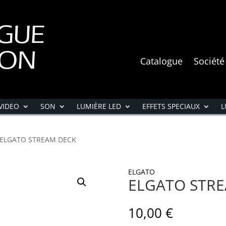
GUE
ION
Catalogue
Société
VIDEO
SON
LUMIÈRE LED
EFFETS SPECIAUX
L
 ELGATO STREAM DECK
ELGATO
ELGATO STR
10,00
€