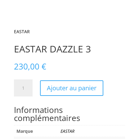
EASTAR
EASTAR DAZZLE 3
230,00
€
quantité
Ajouter au panier
de
EASTAR
DAZZLE
Informations
3
complémentaires
Marque
EASTAR