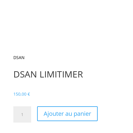
DSAN
DSAN LIMITIMER
150,00
€
quantité
Ajouter au panier
de
DSAN
LIMITIMER