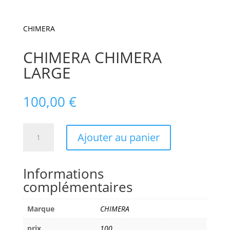
CHIMERA
CHIMERA CHIMERA
LARGE
100,00
€
quantité
Ajouter au panier
de
CHIMERA
CHIMERA
Informations
LARGE
complémentaires
Marque
CHIMERA
prix
100