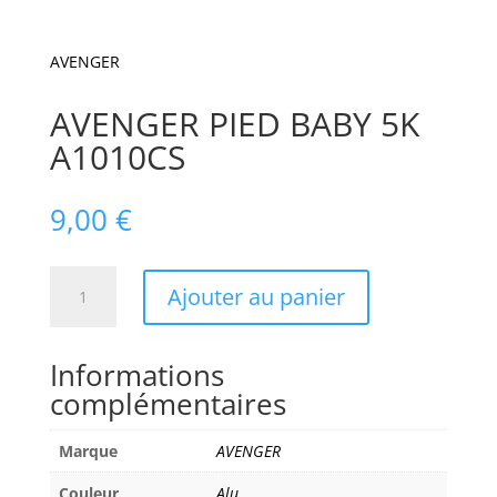
AVENGER
AVENGER PIED BABY 5K
A1010CS
9,00
€
quantité
Ajouter au panier
de
AVENGER
PIED
Informations
BABY
complémentaires
5K
A1010CS
Marque
AVENGER
Couleur
Alu