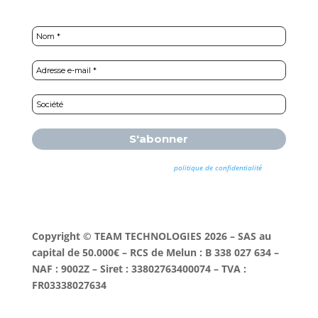
Nous ne spammons pas ! Consultez notre
politique de confidentialité
pour
plus d’informations.
Copyright © TEAM TECHNOLOGIES 2026 – SAS au
capital de 50.000€ – RCS de Melun : B 338 027 634 –
NAF : 9002Z – Siret : 33802763400074 – TVA :
FR03338027634