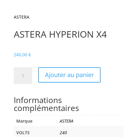
ASTERA
ASTERA HYPERION X4
240,00
€
quantité
Ajouter au panier
de
ASTERA
HYPERION
Informations
X4
complémentaires
Marque
ASTERA
VOLTS
240