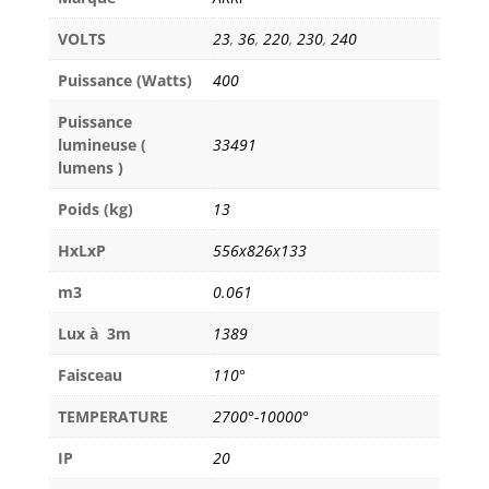
VOLTS
23
,
36
,
220
,
230
,
240
Puissance (Watts)
400
Puissance
lumineuse (
33491
lumens )
Poids (kg)
13
HxLxP
556x826x133
m3
0.061
Lux à 3m
1389
Faisceau
110°
TEMPERATURE
2700°-10000°
IP
20