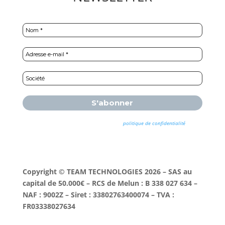
Nous ne spammons pas ! Consultez notre
politique de confidentialité
pour
plus d’informations.
Copyright © TEAM TECHNOLOGIES 2026 – SAS au
capital de 50.000€ – RCS de Melun : B 338 027 634 –
NAF : 9002Z – Siret : 33802763400074 – TVA :
FR03338027634