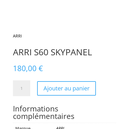
ARRI
ARRI S60 SKYPANEL
180,00
€
quantité
Ajouter au panier
de
ARRI
S60
Informations
SKYPANEL
complémentaires
Marque
ARRI