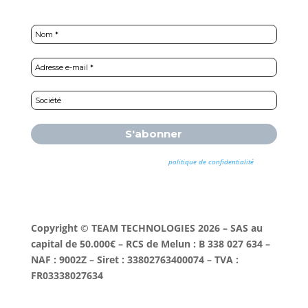
Nous ne spammons pas ! Consultez notre
politique de confidentialité
pour
plus d’informations.
Copyright © TEAM TECHNOLOGIES 2026 – SAS au
capital de 50.000€ – RCS de Melun : B 338 027 634 –
NAF : 9002Z – Siret : 33802763400074 – TVA :
FR03338027634