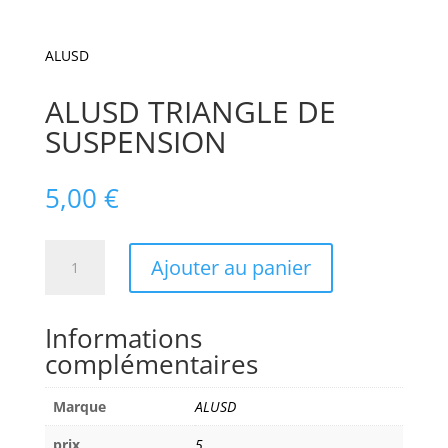
ALUSD
ALUSD TRIANGLE DE
SUSPENSION
5,00
€
quantité
Ajouter au panier
de
ALUSD
TRIANGLE
Informations
DE
complémentaires
SUSPENSION
Marque
ALUSD
prix
5